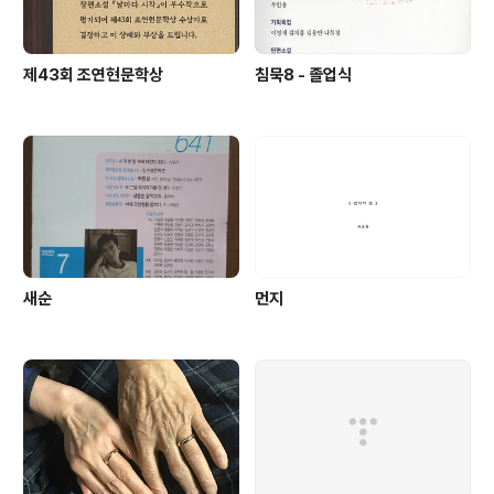
제43회 조연현문학상
침묵8 - 졸업식
새순
먼지