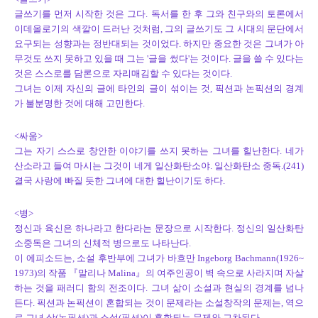
글쓰기를 먼저 시작한 것은 그다. 독서를 한 후 그와 친구와의 토론에서
이데올로기의 색깔이 드러난 것처럼, 그의 글쓰기도 그 시대의 문단에서
요구되는 성향과는 정반대되는 것이었다. 하지만 중요한 것은 그녀가 아
무것도 쓰지 못하고 있을 때 그는 '글을 썼다'는 것이다. 글을 쓸 수 있다는
것은 스스로를 담론으로 자리매김할 수 있다는 것이다.
그녀는 이제 자신의 글에 타인의 글이 섞이는 것, 픽션과 논픽션의 경계
가 불분명한 것에 대해 고민한다.
<싸움>
그는 자기 스스로 창안한 이야기를 쓰지 못하는 그녀를 힐난한다. 네가
산소라고 들여 마시는 그것이 네게 일산화탄소야. 일산화탄소 중독.(241)
결국 사랑에 빠질 듯한 그녀에 대한 힐난이기도 하다.
<병>
정신과 육신은 하나라고 한다라는 문장으로 시작한다. 정신의 일산화탄
소중독은 그녀의 신체적 병으로도 나타난다.
이 에피소드는, 소설 후반부에 그녀가 바흐만 Ingeborg Bachmann(1926~
1973)의 작품 『말리나 Malina』의 여주인공이 벽 속으로 사라지며 자살
하는 것을 패러디 함의 전조이다. 그녀 삶이 소설과 현실의 경계를 넘나
든다. 픽션과 논픽션이 혼합되는 것이 문제라는 소설창작의 문제는, 역으
로 그녀 삶(논픽션)과 소설(픽션)이 혼합되는 문제와 교차된다.