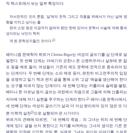
적 텍스트에서 보는 일부 특징이다.
자서전적인 것의 혼합, '삶'에의 천착 그리고 작품을 위해서가 아닌 삶에 영
향을 끼치고 싶다는 출
판의 소망 등은 지금까지 알려져 왔던 한에 있어서 문학사 서술에 의해 통속
성이라는 낙인이 찍히
1)
게 된 문학표지들인 것이다.
페미니즘 문예학자 뷔르거 Christa Brger는 여성의 글쓰기를 삼 단계로 설
필한다. 첫 번째 단계는 19세기의 요한나 폰 쇼펜하우어나 샬로테 폰 칼
프 등을 예로 들어, 여성들이 기존의 제도 문학에 전적으로 종속되어 있
는 단계이다. 두 번째 단계는 소피 메로 등이, 완전히 비고전주의적 입장
을 표명하고 일기 책과 편지 글을 통해 소위 '고급' 예술을 생산해야 한다
는 요구를 따르지 않는 단계이다. 세 번째 단계는 카롤리네 슐레겔-쉘링,
베티나 폰 아르님 등이 글쓰는 과정에서 처음으로 그들에 의해 산출되는
2)
자아에 대해 자기 실현을 추구하는 단계라 한다.
페미니즘 문학사에서,
세 번째 단계는 여성의 글쓰기가 삶과 더 이상 분리되어 있지 않은 또 다
3)
른 미학적 실천
으로 실행되어 온 시기이다.
뷔르거의 견해에 따르면, 「네 번째의 죽음」의 그녀는 위의 세 번째 단
계에 있다. 글을 쓰지 못한다고 자기를 비하하는 그녀의 생각은 기존 문
예학적 입장에 기인한 것일 뿐, 실제로 그녀는 자신의 이야기를 소설로