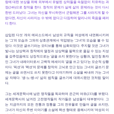
랑에 대한 보상을 위해 외부에서 유발된 상처들을 속절없이 치유하는 과
정(246)으로 창작을 한다. 창작의 문제가 실제 삶의 문제라는 것이 다시
한번 드러났다. 그녀는 자신을 무시하면서 군림해온 그를 사라지게 할 수
없다면, 자신이 사라지는 수 밖에 없다고 다짐하며 말리나의 죽음을 패러
디 한다.
삽입된 다섯 개의 에피소드에서 남성의 규칙을 여성에게 내면화시키려
는 '그'의 모습과 그와의 상호관계에서 억압받는 '그녀'의 모습을 볼 수 있
었다. 이것은 글쓰기라는 모티브를 통해 심화되었다. 주지할 것은 그녀가
빛나는 상상력과 창작에의 열정과 상상력을 필력으로 옮길 수 있는 지성
을 갖추었음에도 상징적으로는 '글을 쓰지 못한다'는 상황과, 일인칭 화자
인 그녀가 내레이터로서 고백적 에세이의 '글을 쓰고 있다'는 모순적 상황
이다. '픽션'과 '팩션'의 문제를 창작의 고뇌로 안고 있는 그녀의 글쓰기 문
제는 글을 쓰면서도 쓰지 못한다고 이야기하며 소설을 써내려 가는 그녀
삶 자체다. '생-노-병-사' 삶의 법칙을 글쓰기에 대위시켰던 것처럼 말이
다.
그는 세계문학사에 남은 명작들을 독파하며 은근히 여유(233)를 부렸다.
세계문학사의 남겨진 고전명작들의 작가들은 남성들이 대부분이다. 그
는 지금까지의 모든 전통과 정통을 그의 전유물로 만들어 글을 쓰지만,
그녀가 자신의 주변 이야기를 소설에 팩션 형태로 용해시키며 '여성의 이