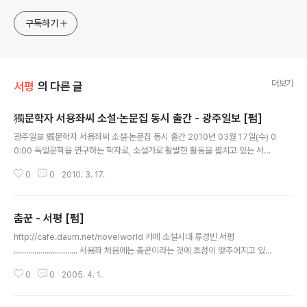
이에나의 발가락처럼 넷씩으로 변하고, 꼬리에 수북이 털이 돋
는 느낌에 소스라친다. 그런 순간이면 <새 글>을 열어서 내
구독하기
글을 쓴다, 갑자기 아주 서툴게.
더보기
서평
의 다른 글
獨문학자 서용좌씨 소설·논문집 동시 출간 - 광주일보 [펌]
글 내용
광주일보 獨문학자 서용좌씨 소설·논문집 동시 출간 2010년 03월 17일(수) 0
0:00 독일문학을 연구하는 학자로, 소설가로 활발한 활동을 펼치고 있는 서용
좌(64 ·전 전남대 독문과 교수)씨가 소설집 ‘반대말 비슷한말’(전남대학교출판
0
0
2010. 3. 17.
부 펴냄)과 논문집 ‘창작과 사실’을 동시에 출간했다. 소설집 ‘반대말 비슷한
말’은 늦깎이 소설가의 십 년에 걸친 작업의 결과물이다. 이번 소설집에는 단
편‘쪽지 붙였음’, ‘네번째의 죽음’, ‘마리아 막달레나’, 중편 ‘부나비’, ‘태양은’ 등 1
춤꾼 - 서평 [펌]
2편의 중·단편을 엮었다. 표제작 ‘반대말 비슷한 말’은 명예퇴직을 고려하는 교
글 내용
사가 기억도 잘 나지 않는 제자를 통해 옛 동료와 시공을 뛰어넘어 펼치는 감성
http://cafe.daum.net/novelworld 카페 소설시대 류경빈 서평
과 지적유희를 다룬 독특한 형식의 소설이다. 논문집 ‘창작과 사실-양심..
............................... 서용좌 처음에는 춤꾼이라는 것에 초점이 맞추어지고 있는
듯 했으나, 춤꾼을 통해서 주인공의 삶과 연관 시키고 있는 내용으로 발전한다.
0
0
2005. 4. 1.
이 작품을 읽으면서 딱히 어떤 비평으로 해야 할지 그 구분을 명확하게 드러나
지 않지만, 심리적인 측면이 더 드러난 것 같아서 심리주의 비평으로 생각해 보
았다. 이 작품 속에는 춤꾼을 바라보는 정식의 관심사가 자신의 삶과 비추어 보