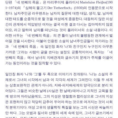
단편 「네 번째의 죽음」은 마리루이제 플라이서 Marieluise Fleiβer(190
1~1974)의 『심해의 물고기 Der Tiefseefisch』(1930)의 인용문으로 시작
한다. 남자주인공 라우렌츠는 남자의 질문에 대한 대답, 생각, 말, 남자에
대한 태도를 순종적으로 할 것을 여성에게 종용한다. 대등하지 않은 이성
간의 관계에서 억압받던 여자는 결국 이젠 결코 다시는 잡아먹히지 않겠
어요, 라고 말하며 남자를 떠난다는 것이 플라이서의 소설 내용이다. 이
러한 서두는 「네 번째의 죽음」의 큰 틀이 남녀의 불평등한 관계에서 벌
어질 것을 시사한다. 더불어 인용된 소설의 남녀주인공들이 작가라는 것
과 「네 번째의 죽음」속 일인칭 화자 '나'와 친구인지 누구인지 아무튼
가까운 '그'라는 사람이 글을 쓴다는 설정도 공통적이어서, 독자는 「네
번째의 죽음」에서 남녀의 지배관계와 글쓰기의 문제가 주제를 이끌어
가는 동인이라는 것을 짐작할 수 있다.
일인칭 화자 '나'와 '그'를 두 축으로 이야기가 전개된다. '나'는 소설의 주
체로서 그녀의 시각에서 남과 여 각각의 세계가 그려진다. 이들 두 세계
는 상호보완적인 관계가 아니라, 지배-피지배세계의 양극단으로 분리 되
어있다. 그들은 비슷한 날에 (사실은 한 날에) 태어나고 지적인 교육을 함
께 받으며 자라났음에도, 그의 지성은 명철함과 합리성으로 그녀의 지성
은 표현하지 않고 적당히 감추어 두어야 하는 것으로 여겨지는 것이 사회
적 분위기이다. 여성 고유의 생물학적 특질을 보는 그의 시선은 싸늘하기
만 하다. 그는 모범과 질서와 선행의 세계 속에 있어, 그녀가 글쓰기에서