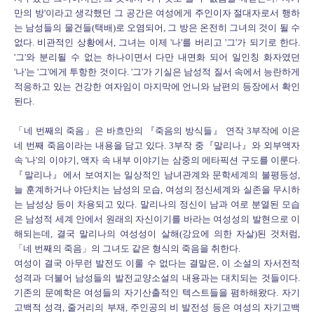
만의 방'이라고 생각했던 그 공간은 여성에게 주인이자 절대자로서 행하
는 남성들의 물건들(택배)로 오염되어, 그 방은 온전히 그녀의 것이 될 수
없다. 비관적인 상황에서, 그녀는 이제 '나'를 버리고 '그'가 되기로 한다.
'그'와 분리될 수 없는 하나이면서 다만 내면화 되어 일인칭 화자였던
'나'는 '그'에게 투항한 것이다. '그'가 기실은 남성적 질서 속에서 능란하게
적응하고 있는 건강한 여자임이 마지막에 언니와 남편의 등장에서 확인
된다.
「네 번째의 죽음」은 바흐만의 『죽음의 방식들』 연작 3부작에 이은
네 번째 죽음이라는 내용을 담고 있다. 3부작 중『말리나』와 외부액자
속 '나'의 이야기, 액자 속 내부 이야기는 삼중의 메타픽션 구도를 이룬다.
『말리나』에서 보여지는 일상적인 남녀관계와 문학세계의 불평등성,
늘 훈계하거나 야단치는 남성의 모습, 여성의 정신세계와 실존을 무시하
는 남성상 등이 차용되고 있다. 말리나의 정신이 남과 여로 분열된 모습
은 남성적 세계 안에서 원래의 자신이기를 바라는 여성성의 발현으로 이
해되는데, 결국 말리나의 여성성이 살해(강요에 의한 자살)된 것처럼,
「네 번째의 죽음」의 그녀도 같은 형식의 죽음을 취한다.
여성이 결국 아무런 발전도 이룰 수 없다는 결말은, 이 소설의 자서전적
성격과 더불어 남성들의 발전교양소설의 내용과는 대치되는 것들이다.
기존의 문예학은 여성들의 자기산출적인 텍스트들을 폄하해왔다. 자기
고백적 성격, 줄거리의 부재, 주인공의 비 발전성 등은 여성의 자기고백