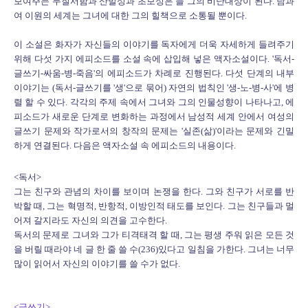
보여주는 무질서함과 산발성과 초보성은 늘 그의 비난대상이 된다. 남과
여 이원의 세계는 그녀에 대한 그의 힐책으로 소통될 뿐이다.
이 소설은 화자가 자신들의 이야기를 독자에게 더욱 자세하게 들려주기
위해 다섯 가지 에피소드를 소설 속에 삽입해 넣은 액자소설이다. '독서-
글쓰기-싸움-병-죽음'의 에피소드가 차례로 진행된다. 다섯 단계의 내부
이야기는 (독서-글쓰기를 '생'으로 묶어) 자연의 법칙인 '생-노-병-사'에 병
렬 할 수 있다. 각각의 주제 속에서 그녀와 그의 인물성향이 나타나고, 에
피소드가 새로운 단계로 변화하는 과정에서 남성적 세계 안에서 여성의
글쓰기 문제와 작가로서의 창작의 문제는 '실존(삶)'이라는 문제와 긴밀
하게 연결된다. 다음은 액자소설 속 에피소드의 내용이다.
<독서>
그는 친구와 관념의 차이를 보이며 논쟁을 한다. 그와 친구가 서로를 반
박할 때, 그는 혁명적, 반항적, 이방인적 태도를 보인다. 그는 친구들과 멀
어져 갈지라도 자신의 의견을 고수한다.
독서의 문제로 그녀와 그가 티격태격 할 때, 그는 평생 주워 읽은 모든 것
을 버릴 때라야 네 글 한 줄 쓸 수(236)있다고 일침을 가한다. 그녀는 너무
많이 읽어서 자신의 이야기를 쓸 수가 없다.
<글쓰기>