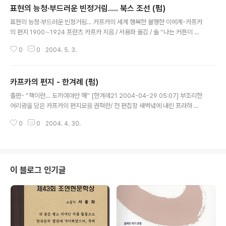
표현의 능청·부드러운 빈정거림..... 북스 조선 (펌)
았을 때, 흐른 세월 속에 자신을 돌아 볼 수 있게 한다. 춤꾼이 남자라고 생각했
글 내용
었지만, 남자가 아닌 여자라는 것이 밝혀졌을 때는 외모로만 보고 판단했던 자
표현의 능청·부드러운 빈정거림… 카프카의 세계 행복한 불행한 이에게-카프카
신의 의식 속에 여자라는 사람은 생김새가 예쁘고 머리..
의 편지 1900∼1924 프란츠 카프카 지음 / 서용좌 옮김 / 솔 “나는 커튼이 드
리워진 창문 뒤에서 그림책을 가지고 노는 어린애 같았지. 이따금 그 아이는 창
0
0
2004. 5. 3.
틈으로 길거리를 언뜻 보고, 그러고는 곧 그 귀중한 그림책들에 되돌아가는 것
이야.” 카프카를 이해하기 위해서는 카프카적으로 생각하고 느낄 필요가 있다.
물론 이것은 셰익스피어나 괴테의 글을 읽을 때에도 마찬가지지만 이들 작가와
카프카의 편지 - 한겨례 (펌)
대부분의 많은 작가들의 글이 보다 보편적인 이해를 요구하고 있으며, 그러한
글 내용
이해에 기대어 또 다른 이해로 나아갈 수 있는 데 비해 카프카의 글은 보편적인
출판- “책이란… 도끼여야만 해” [한겨레21 2004-04-29 05:07] 부조리한
것들에서 누락되어 있는 것, 그 사이에 위태롭게 끼어 있는 것, 그리고 그것들을
어리광을 담은 카프카의 편지모음 권혁란/ 전 편집장 새벽녘에 내린 프라하 중
허물고 무효로..
앙역. 허름하고 음침한 역엔 ‘빨간 그림’들이 덕지덕지 붙어 있었고 우중충한 도
0
0
2004. 4. 30.
시에 비마저 내려 ‘프라하의 봄’으로 유명한 바츨라프 광장이 젖고 있었다. 밑천
을 드러낸 영어실력으로 믿을 것이라곤 오로지 을 닮은 짝퉁 여행 안내서뿐. 광
장에는 비에도 꺼지지 않은 작은 촛불 하나가 죽은 청년의 사진 앞에서 흔들리
고 있었다. 세상에. 비가 촛불의 심지를 피해가다니! 그 거리 끝에서 투어버스를
발견한 난 무심코 버스에 올랐다. 가이드의 독어와 영어는 ‘전혀’ 알아들을 수 없
이 블로그 인기글
었는데, 이윽고 버스는 나를 카프카의 생가 앞에 내려놓았다. ‘불안과 고독, 소..