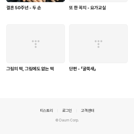
결혼 50주년 - 두 손
또 한 꼭지 - 요가교실
그림의 떡, 그림에도 없는 떡
단편 - 「굴뚝새」
의안내
티스토리
로그인
고객센터
© Daum Corp.