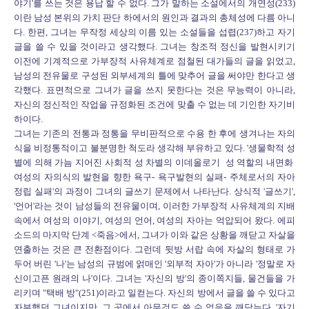
야기'를 쓰는 것은 용납 할 수 없다. 그가 말하는 소설에서의 개연성(233)
이란 남성 본위의 가치 판단 하에서의 원인과 결과의 총체성에 다름 아니
다. 한편, 그녀는 무작정 세상의 이름 있는 소설들을 섭렵(237)하고 자기
글을 쓸 수 있을 것이라고 생각했다. 그녀는 창조적 정신을 발현시키기
이전에 기계적으로 가부장적 사유체계로 점철된 대가들의 글을 읽었고,
남성의 전유물로 구성된 외부세계의 틀에 맞추어 글을 써야만 한다고 생
각했다. 표면적으로 그녀가 글을 쓰지 못한다는 것은 무능력이 아니라,
자신의 정신적인 작업을 규정화된 조건에 맞출 수 없는 데 기인한 자기비
하이다.
그녀는 기존의 전통과 정통을 무비판적으로 수용 한 후에 생겨나는 자의
식을 비정통적이고 불분명한 척도라 생각해 부유하고 있다. '생물학적 성
별에 의해 가늠 지어진 사회적 성 차별의 이데올로기 성 역할의 내면화
여성의 자의식의 발현을 향한 욕구- 욕구발현의 실패- 주체로서의 자아
정립 실패'의 과정이 그녀의 글쓰기 문제에서 나타난다. 상식적 '글쓰기',
'언어'라는 것이 남성들의 전유물이며, 이러한 가부장적 사유체계의 지배
속에서 여성의 이야기, 여성의 언어, 여성의 자아는 억압되어 왔다. 에피
소드의 마지막 단계 <죽음>에서, 그녀가 이와 같은 상황을 깨닫고 자살을
연출하는 것은 큰 전환점이다. 그런데 뒷방 서랍 속에 자살의 형태로 가
두어 버린 '나'는 남성의 규범에 얽매인 '외부적 자아'가 아니라 '정말로 자
신이고픈 원래의 나'이다. 그녀는 '자신의 방'의 종이쪽지들, 물건들을 가
리키며 "택배 방"(251)이라고 일컫는다. 자신의 방에서 글을 쓸 수 있다고
자부했던 그녀이지만, 그 곳에서 아무것도 쓸 수 없음을 깨닫는다. '자기