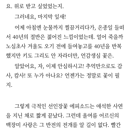
요. 위로 받고 싶었었는지.
그러네요, 마지막 잎새!
어제 아침엔 눈물까지 찔끔거리다가, 온종일 들떠
서 40년의 절반은 젊어진 느낌이었는데. 얼어 죽을까
노심초사 겨울도 오기 전에 들여놓고를 40년을 반복
했지만 키도 그리도 안 자라더만, 언감생심 꽃은.
알았어요, 자, 이제 안심하시고! 추억만으로도 감
사, 캄사! 또 누가 아나요? 언젠가는 정말로 꽃이 필
지.
그렇게 극적인 선인장꽃 에피소드는 애석한 사연
을 지닌 채로 짧게 끝났다. 그런데 올여름 어르신의
백장미 사랑은 그 반전의 전개를 알 길이 없다. 빨간