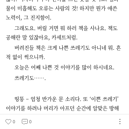
물이 미흡해도 오류는 사람의 것! 하지만 뭔가 애쓴
노력이, 그 진지함이.
그래도요. 버릴 거면 뭐 하러 책을 사나요. 책도
공해란 말 있잖아요, 카세트처럼.
버려진들 책은 크게 나쁜 쓰레기도 아니네 뭐. 흔
적 없이 썩으니까.
오늘은 어째 나쁜 것 이야기를 많이 하시네요.
쓰레기도…….
띵똥 – 엄청 반가운 문 소리다. 또 ‘이쁜 쓰레기’
이야기를 하려나 머리가 아프던 순간에 알맞은 방해
다. 어? 부엌 환기통 청소를 하란다. 비대면 시대에 이
0
0
런 방문도 있나? 하긴 일감이 없으니 방문 청소라도