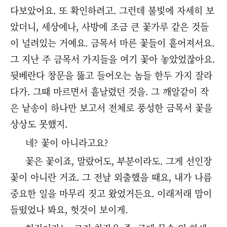
다보았어요. 또 확인하려고. 그런데 불빛에 자세히 보
았더니, 세상에나, 사방에 조금 큰 꽃가루 같은 것들
이 널려있는 거예요. 금목서 마른 꽃들이 흩어져서요.
그 지난 주 금목서 가지들을 여기 꽃아 놓았었잖아요.
뒷베란다 창문을 뚫고 들어오는 놈들 한두 가지 잘라
다가. 그때 마르면서 흩날렸던 것을. 그 깨알같이 작
은 낱송이 하나만 보고서 전체로 풍성한 금목서 꽃을
상상도 못했지.
네? 꽃이 아니라고요?
꽃은 꽃이죠, 말랐어도, 부분이라도. 그게 선인장
꽃이 아니란 거죠. 그 전날 외출했을 때요, 내가 나름
중요한 일을 마무리 짓고 왔었거든요. 이래저래 맘이
들떴었나 봐요, 헛것이 보이게.