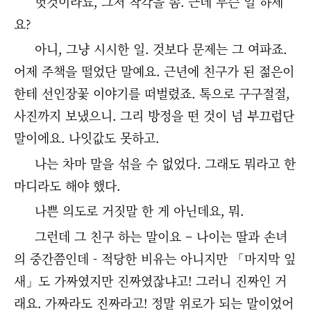
헛것이라뇨, 그저 착각을 좀. 근데 무슨 일 하세
요?
아니, 그냥 시시한 일. 것보다 문제는 그 여파죠.
어제 주책을 떨었단 말예요. 근년에 친구가 된 젊은이
한테 선인장꽃 이야기를 떠벌렸죠. 톡으로 구구절절,
사진까지 보냈으니. 그리 방정을 떤 것이 넘 부끄럽단
말이에요. 나잇값도 못하고.
나는 차마 말을 섞을 수 없었다. 그래도 뭐라고 한
마디라도 해야 했다.
나쁜 의도로 거짓말 한 게 아닌데요, 뭐.
그런데 그 친구 하는 말이요 – 나이는 딸과 손녀
의 중간쯤인데 - 적당한 비유는 아니지만 「마지막 잎
새」도 가짜였지만 진짜였잖냐고! 그러니 진짜인 거
래요. 가짜라도 진짜라고! 정말 위로가 되는 말이었어