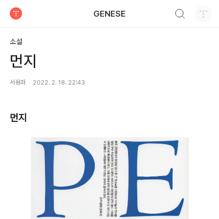
검색하기
GENESE
티스토리
소설
먼지
서용좌
2022. 2. 18. 22:43
먼지