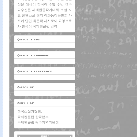
신문
에세이
한국어 수업
수빈
경주
교수신문
세계한글작가대회
소설
자
료
단편소설
편지
이화동창문인회
카
프카
단편
독문학
사사로이
요양보호
사
한국어
국제펜클럽
번역
한국소설가협회.
국제펜클럽 한국본부.
국제펜클럽 광주지역위원회.
2026.8