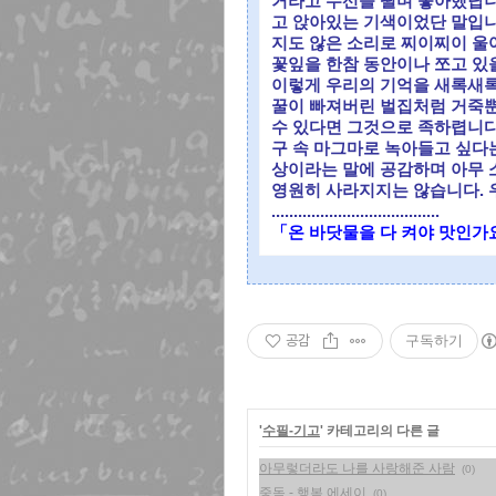
거라고 수선을 떨며 좋아했답니다
고 앉아있는 기색이었단 말입니
지도 않은 소리로 찌이찌이 울
꽃잎을 한참 동안이나 쪼고 있
이렇게 우리의 기억을 새록새록
꿀이 빠져버린 벌집처럼 거죽뿐
수 있다면 그것으로 족하렵니다.
구 속 마그마로 녹아들고 싶다는
상이라는 말에 공감하며 아무 
영원히 사라지지는 않습니다. 
......................................
「온 바닷물을 다 켜야 맛인가요」
공감
구독하기
'
수필-기고
' 카테고리의 다른 글
아무렇더라도 나를 사랑해준 사람
(0)
중독 - 행복 에세이
(0)