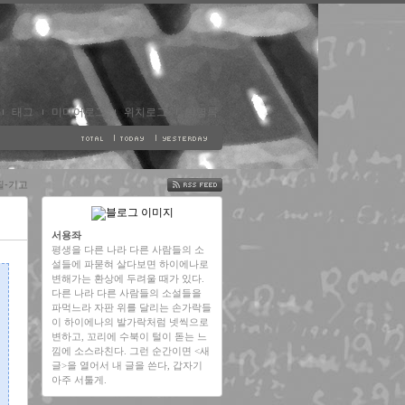
태그
미디어로그
위치로그
방명록
필-기고
FEED
서용좌
평생을 다른 나라 다른 사람들의 소
설들에 파묻혀 살다보면 하이에나로
변해가는 환상에 두려울 때가 있다.
다른 나라 다른 사람들의 소설들을
파먹느라 자판 위를 달리는 손가락들
이 하이에나의 발가락처럼 넷씩으로
변하고, 꼬리에 수북이 털이 돋는 느
낌에 소스라친다. 그런 순간이면 <새
글>을 열어서 내 글을 쓴다, 갑자기
아주 서툴게.