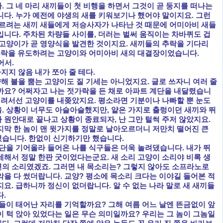
 그 네 마리 새끼들이 첫 비행을 하면서 그것이 곧 둥지를 떠나는
니다. 누가 예전에 야생의 새를 키워보기나 했어야 말이지요. 그런
오르려는 새끼 새들에게 저승사자가 나타난 것 때문에 어미아비 새들
입니다. 주차된 차량들 사이를, 더러는 벌써 움직이는 차바퀴도 겁
 고양이가 곧 영양식을 발견한 것이지요. 새끼들의 추락을 기다리
 추락을 유도하려는 고양이와 어미아비 새의 대결장이었습니다.
어서.
지지 않음 내가 쪼아 줄 테다.
해 불을 뿜는 고양이도 질 기세는 아니었지요. 글로 쓰자니 여러 줄
까요? 어쩌자고 나는 젓가락을 든 채로 아파트 계단을 내달렸습니
 내려서선 고양이를 내쫒았지요. 평소라면 기분이나 나빠할 뿐 눈도
. 상황이 너무도 아슬아슬했지만, 얕은 가지로 출렁이던 새끼와 뛰
 원안대로 끝나고 상황이 종료되자, 난 그만 털썩 주저 않았지요.
지막 한 놈이 맨 윗가지를 정말로 날아오르더니 저만치 떨어진 큰
습니다. 한없이 신기하기만 했습니다.
계단을 기어올라 들어온 나를 식구들은 더욱 놀려댔습니다. 내가 뛰
세해서 정말 한판 굿이었다는군요. 새 소리 고양이 소리야 비록 생
의 소리였겠죠. 그러면 내 목소리는? 그렇지 않아도 소프라노로
악을 다 썼더랍니다. 교양? 평소에 목소리 크다는 이야길 들어본 적
요. 급하니까 정신이 없더랍니다. 알 수 없는 나라 말로 새 새끼들
다.
그들이 태어난 자리를 기억할까요? 그해 여름 어느 날엔 뜬금없이 앞
이 턱 앉아 있었다는 일은 무슨 의미일까요? 우리는 그 놈이 그놈일
«
»