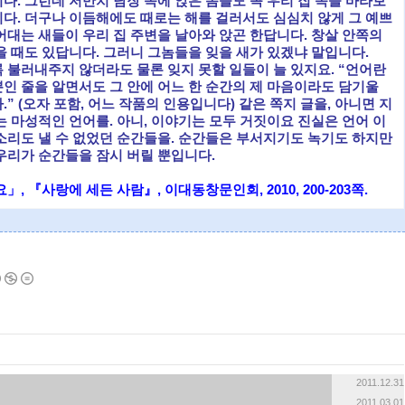
. 그런데 저만치 담장 쪽에 앉은 놈들도 꼭 우리 집 쪽을 바라보
다. 더구나 이듬해에도 때로는 해를 걸러서도 심심치 않게 그 예쁘
어대는 새들이 우리 집 주변을 날아와 앉곤 한답니다. 창살 안쪽의
을 때도 있답니다. 그러니 그놈들을 잊을 새가 있겠냐 말입니다.
 불러내주지 않더라도 물론 잊지 못할 일들이 늘 있지요. “언어란
인 줄을 알면서도 그 안에 어느 한 순간의 제 마음이라도 담기울
” (오자 포함, 어느 작품의 인용입니다) 같은 쪽지 글을, 아니면 지
 마성적인 언어를. 아니, 이야기는 모두 거짓이요 진실은 언어 이
소리도 낼 수 없었던 순간들을. 순간들은 부서지기도 녹기도 하지만
우리가 순간들을 잠시 버릴 뿐입니다.
, 『사랑에 세든 사람』, 이대동창문인회, 2010, 200-203쪽.
2011.12.31
2011.03.01