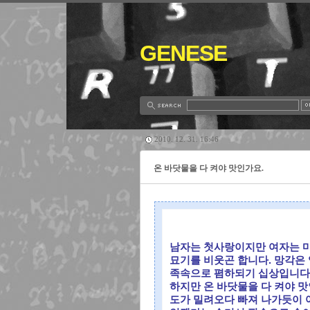
GENESE
2010. 12. 31. 16:46
온 바닷물을 다 켜야 맛인가요.
남자는 첫사랑이지만 여자는 마
묘기를 비웃곤 합니다. 망각은 
족속으로 폄하되기 십상입니다
하지만 온 바닷물을 다 켜야 맛
도가 밀려오다 빠져 나가듯이 어