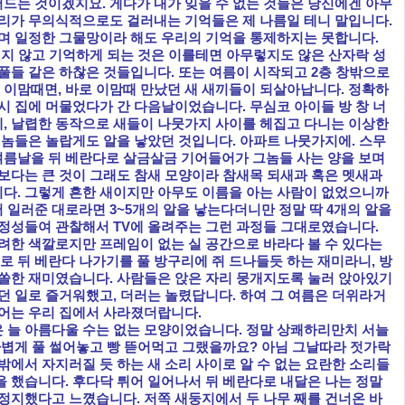
드는 것이겠지요. 게다가 내가 잊을 수 없는 것들은 당신에겐 아무
우리가 무의식적으로도 걸러내는 기억들은 제 나름일 테니 말입니다.
하며 일정한 그물망이라 해도 우리의 기억을 통제하지는 못합니다.
잊지 않고 기억하게 되는 것은 이를테면 아무렇지도 않은 산자락 성
 풀들 같은 하찮은 것들입니다. 또는 여름이 시작되고 2층 창밖으로
이맘때면, 바로 이맘때 만났던 새 새끼들이 되살아납니다. 정확하
시 집에 머물었다가 간 다음날이었습니다. 무심코 아이들 방 창 너
, 날렵한 동작으로 새들이 나뭇가지 사이를 헤집고 다니는 이상한
 놈들은 놀랍게도 알을 낳았던 것입니다. 아파트 나뭇가지에. 스무
 여름날을 뒤 베란다로 살금살금 기어들어가 그놈들 사는 양을 보며
새보다는 큰 것이 그래도 참새 모양이라 참새목 되새과 혹은 멧새과
다. 그렇게 흔한 새이지만 아무도 이름을 아는 사람이 없었으니까
 일러준 대로라면 3~5개의 알을 낳는다더니만 정말 딱 4개의 알을
 정성들여 관찰해서 TV에 올려주는 그런 과정들 그대로였습니다.
화려한 색깔로지만 프레임이 없는 실 공간으로 바라다 볼 수 있다는
로 뒤 베란다 나가기를 풀 방구리에 쥐 드나들듯 하는 재미라니, 방
쏠쏠한 재미였습니다. 사람들은 앉은 자리 뭉개지도록 눌러 앉아있기
던 일로 즐거워했고, 더러는 놀렸답니다. 하여 그 여름은 더위라거
단어는 우리 집에서 사라졌더랍니다.
 늘 아름다울 수는 없는 모양이었습니다. 정말 상쾌하리만치 서늘
 가볍게 풀 썰어놓고 빵 뜯어먹고 그랬을까요? 아님 그날따라 젓가락
밖에서 자지러질 듯 하는 새 소리 사이로 알 수 없는 요란한 소리들
을 했습니다. 후다닥 튀어 일어나서 뒤 베란다로 내달은 나는 정말
 정지했다고 느꼈습니다. 저쪽 새둥지에서 두 나무 째를 건너온 바