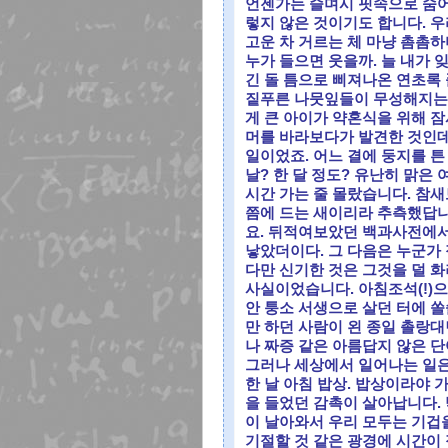
언젠가는 슬며시 핏속으로 숨어
렇지 않은 것이기도 합니다. 
고운 차 거르는 체 마냥 촘촘
누가 들으면 웃을까. 늘 내가 
긴 돌 틈으로 삐져나온 연초록
짙푸른 나뭇잎들이 무성해지는 
게 큰 아이가 약혼식을 위해 잠
머를 바라보다가 발견한 것인데
일이었죠. 어느 결에 둥지를 튼
날? 한 달 정도? 유난히 맑은
시간 가는 줄 몰랐습니다. 참
쯤에 드는 새이리라 추측했답니
요. 뒤적여보았던 백과사전에서
낳았더이다. 그 다음은 누군가
다만 신기한 것은 그것을 덜 
사실이었습니다. 아침조석(!)으
안 퉁소 서생으로 살던 터에 
만 하던 사람이 왼 종일 촐랑대
나 짜증 같은 아름답지 않은 
그러나 세상에서 일어나는 일은
한 날 아침 밥상. 밥상이라야
을 들었던 감촉이 살아납니다. 
이 날아와서 우리 모두는 기겁
기절할 것 같은 광경에 시간이