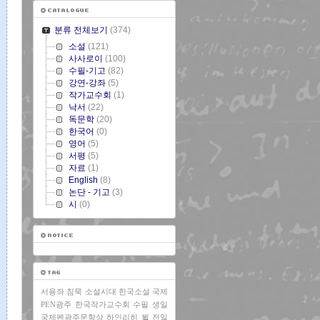
분류 전체보기
(374)
소설
(121)
사사로이
(100)
수필-기고
(82)
강연-강좌
(5)
작가교수회
(1)
낙서
(22)
독문학
(20)
한국어
(0)
영어
(5)
서평
(5)
자료
(1)
English
(8)
논단 - 기고
(3)
시
(0)
서용좌
침묵
소설시대
한국소설
국제
PEN광주
한국작가교수회
수필
생일
국제펜광주문학상
하인리히 뵐
전일