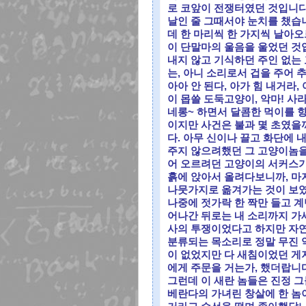
로 코앞이 전쟁터였던 것입니다.
날인 줄 그때서야 눈치를 챘습
데 한 마리씩 한 가지씩 날아
이 단말마의 울음을 울었던 것
내지 않고 기식하던 주인 없는
는, 아니 소리로서 겁을 주어
아아 안 된다, 아가 힘 내거라, 
이 몹쓸 도둑고양이, 악마! 사라
네롱~ 하면서 달콤한 먹이를 향
이지만 사건은 불과 몇 초였을
다. 아무 신이나 끌고 화단에
주지 않으려했던 그 고양이놈을
어 오르려던 고양이의 서커스가
흙에 앉아서 올려다보니까, 마
나뭇가지로 옮겨가는 것이 보였
나중에 젓가락 한 짝만 들고 
어나간 뒤로는 내 소리까지 가
사의 투쟁이었다고 하지만 자연
분류되는 목소리로 정말 무진 
이 없었지만 다 새침이었던 게지
에게 주문을 거는가, 했더랍니
그런데 이 새란 놈들은 진정 
베란다의 가녀린 창살에 한 놈