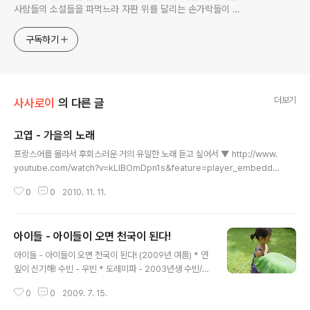
사람들의 소설들을 파먹느라 자판 위를 달리는 손가락들이 하
이에나의 발가락처럼 넷씩으로 변하고, 꼬리에 수북이 털이 돋
는 느낌에 소스라친다. 그런 순간이면 <새 글>을 열어서 내
구독하기
글을 쓴다, 갑자기 아주 서툴게.
더보기
사사로이
의 다른 글
고엽 - 가을의 노래
글 내용
프랑스어를 몰라서 후회스러운 거의 유일한 노래 듣고 싶어서 ▼ http://www.
youtube.com/watch?v=kLlBOmDpn1s&feature=player_embedde
d Yves Montand - Les Feuilles Mortes (Poeme de Jacques Prev
0
0
2010. 11. 11.
ert) Oh ! je voudrais tant que tu te souviennes 오! 나는 그대가 기억하
기를 간절히 원해요 Des jours heureux ou nousetions amis 우리가 정
다웠었던 행복한 날들을 En ce temps-la la vieetait plus belle 그 때 그시
아이들 - 아이들이 오면 천국이 된다!
절 인생은그렇게도 아름다웠고 태양은 오늘보다 더 작열했었지요 Les feuille
글 내용
s mortes se ramassenta ..
아이들 - 아이들이 오면 천국이 된다! (2009년 여름) * 연
잎이 신기해! 수빈 - 우빈 * 도레미파 - 2003년생 수빈/ 2
004년생 우빈/ 2006년생 형빈/ 2007년생 성빈/ * 연구
0
0
2009. 7. 15.
실에서 - 성빈은 잠들고!