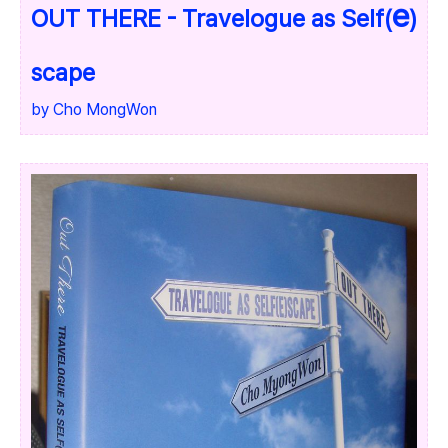
e
OUT THERE - Travelogue as Self
(
)
scape
by Cho MongWon