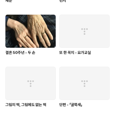
새순
먼지
결혼 50주년 - 두 손
또 한 꼭지 - 요가교실
그림의 떡, 그림에도 없는 떡
단편 - 「굴뚝새」