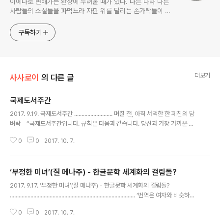
이에나로 변해가는 환상에 두려울 때가 있다. 다른 나라 다른
사람들의 소설들을 파먹느라 자판 위를 달리는 손가락들이 하
이에나의 발가락처럼 넷씩으로 변하고, 꼬리에 수북이 털이 돋
는 느낌에 소스라친다. 그런 순간이면 <새 글>을 열어서 내
구독하기
글을 쓴다, 갑자기 아주 서툴게.
더보기
사사로이
의 다른 글
국제도서주간
글 내용
2017. 9.19. 국제도서주간 .......................... 며칠 전, 아직 서먹한 한 페친의 담
벼락 - “국제도서주간입니다. 규칙은 다음과 같습니다. 당신과 가장 가까운 곳
의 책을 집어 들고, 52페이지를 폅니다. 그리고 다섯 번째 문장을 '상태 업데이
0
0
2017. 10. 7.
트'에 포스팅합니다. 책 제목은 알리지 마시고 이 규칙도 당신의 상태 업데이트
의 일부로 옮겨 주십시오.” 그리고 나에게는 아주 어려운 책의 한 구절이 올라와
있었다. 조르주 아감벤의.... * 나는 이제 가장 가까운, 그러니까 읽고 있던 책의
‘부정한 미녀’(질 메나주) - 한글문학 세계화의 걸림돌?
52페이지를 편다. “걷는 것과 가만히 서 있는 것도 이렇다 할 차이가 없었다.”
글 내용
이 무슨 애매한 말이런가. 이 책을 알리기 위해서가 아니라, 아마 나는 다음 구절
2017. 9.17. ‘부정한 미녀’(질 메나주) - 한글문학 세계화의 걸림돌?
을 누군가에게 말하고 싶었는데 ..
..................................................................................... ‘번역은 여자와 비슷하다.
정숙하면 볼품이 없고 아름다우면 부정하다.’라는 르네상스 이래의 여성혐오성
0
0
2017. 10. 7.
격언(?)에도 불구하고, 번역문제에서는 형용사에만 집중해서 말하자. “한국시