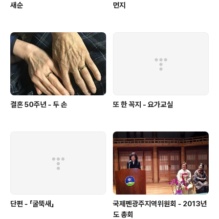
새순
먼지
결혼 50주년 - 두 손
또 한 꼭지 - 요가교실
단편 - 「굴뚝새」
국제펜광주지역위원회 - 2013년
도 총회